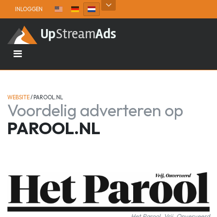
Skip to content
INLOGGEN
Up
Stream
Ads
WEBSITE
/
PAROOL.NL
Voordelig adverteren op
PAROOL.NL
Het Parool, Vrij, Onverveerd