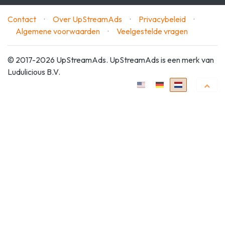
Contact
·
Over UpStreamAds
·
Privacybeleid
·
Algemene voorwaarden
·
Veelgestelde vragen
© 2017-2026 UpStreamAds. UpStreamAds is een merk van
Ludulicious B.V.