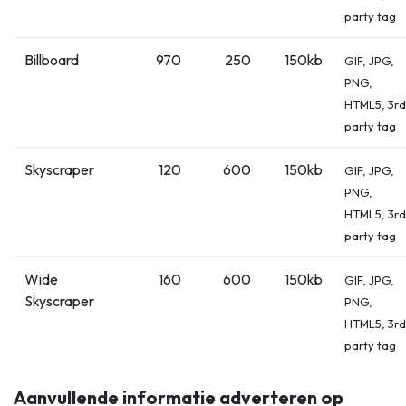
party tag
Billboard
970
250
150kb
GIF, JPG,
PNG,
HTML5, 3rd
party tag
Skyscraper
120
600
150kb
GIF, JPG,
PNG,
HTML5, 3rd
party tag
Wide
160
600
150kb
GIF, JPG,
Skyscraper
PNG,
HTML5, 3rd
party tag
Aanvullende informatie adverteren op