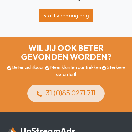
Start vandaag nog
WIL JIJ OOK BETER
GEVONDEN WORDEN?
Beter zichtbaar
Meer klanten aantrekken
Sterkere
autoriteit!
+31 (0)85 0271 711
Up
Stream
Ads