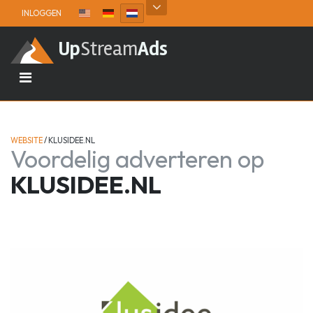
Skip to content
INLOGGEN
Up
Stream
Ads
WEBSITE
/
KLUSIDEE.NL
Voordelig adverteren op
KLUSIDEE.NL