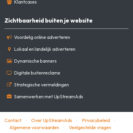
Klantcases
Zichtbaarheid buiten je website
Voordelig online adverteren
Lokaal en landelijk adverteren
Dynamische banners
Digitale buitenreclame
Strategische vermeldingen
Samenwerken met UpStreamAds
Contact
·
Over UpStreamAds
·
Privacybeleid
·
Algemene voorwaarden
·
Veelgestelde vragen