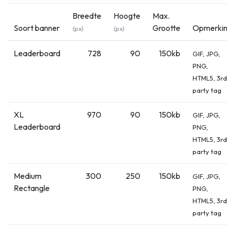
Breedte
Hoogte
Max.
Soort banner
Grootte
Opmerki
(px)
(px)
Leaderboard
728
90
150kb
GIF, JPG,
PNG,
HTML5, 3rd
party tag
XL
970
90
150kb
GIF, JPG,
Leaderboard
PNG,
HTML5, 3rd
party tag
Medium
300
250
150kb
GIF, JPG,
Rectangle
PNG,
HTML5, 3rd
party tag