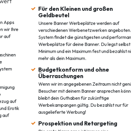
swert
Für den Kleinen und großen
Geldbeutel
en Apps
Unsere Banner Werbeplätze werden auf
 wir Ihre
verschiedenen Werbenetzwerken angeboten.
ur auf
System findet die günstigesten und performa
Werbeplätze für deine Banner. Du legst selbst
Minimum und ein Maximum fest und bezahlst n
aschinen
mehr als dein Maximum.
e
System
Budgetkonform und ohne
Überraschungen
Wenn wir im angegebenen Zeitraum nicht ge
hmigung
Besucher mit deinem Banner ansprechen könn
e
bleibt dein Guthaben für zukünftige
Bezug auf
Werbekampangen gültig. Du bezahlst nur für
und Erotik
ausgelieferte Werbung!
g auf
Prospektion und Retargeting