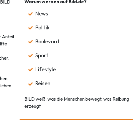
Warum werben auf Bild.de?
 BILD
News
Politik
 Anteil
Boulevard
lfte
.
Sport
cher.
Lifestyle
chen
Reisen
glichen
BILD weiß, was die Menschen bewegt, was Reibung
erzeugt