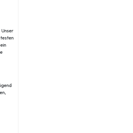
 Unser
ntesten
 ein
ie
nügend
en,