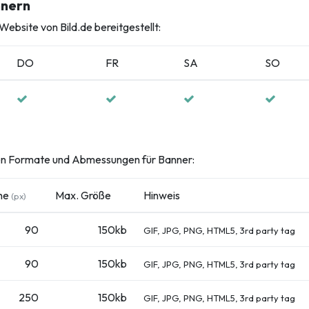
nnern
ebsite von Bild.de bereitgestellt:
DO
FR
SA
SO
nden Formate und Abmessungen für Banner:
he
Max. Größe
Hinweis
(px)
90
150kb
GIF, JPG, PNG, HTML5, 3rd party tag
90
150kb
GIF, JPG, PNG, HTML5, 3rd party tag
250
150kb
GIF, JPG, PNG, HTML5, 3rd party tag