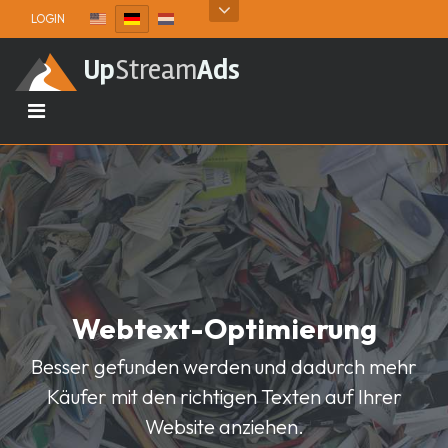
Skip to content
LOGIN
Up
Stream
Ads
Webtext-Optimierung
Besser gefunden werden und dadurch mehr
Käufer mit den richtigen Texten auf Ihrer
Website anziehen.